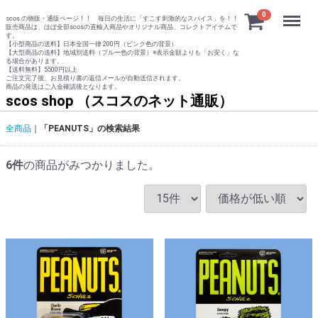
Menu
0
scos の物販・通販ページ！！ 毎日の生活に「すこす刺激的なスパイス」を！！
販売商品は、ほぼ全部scosの直輸入商品やオリジナル商品、コレクトアイテムで
す。
【小型商品の送料】日本全国一律 200円（ピンク色の背景）
【大型商品の送料】地域別送料（ブルー色の背景）※表示金額よりも「お安く」な
る場合があります。
【送料無料】5500円以上
ご注文完了後、お見積り書の返信メールが自動送信されます。
商品の発送はご入金確認後となります。
scos shop （スコスのネット通販）
全商品
「PEANUTS」の検索結果
6
件
の商品がみつかりました。